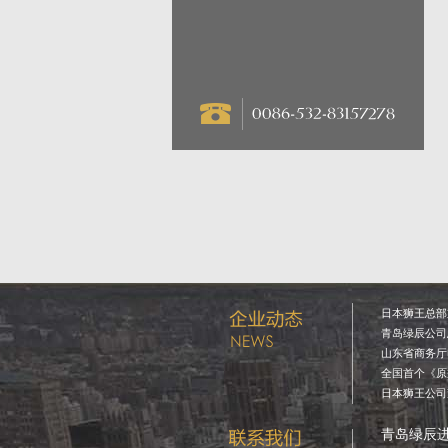
日本狮王总部重
青岛绿辰公司总
山东省商务厅电
全国首个《原瓶
日本狮王公司董
青岛绿辰