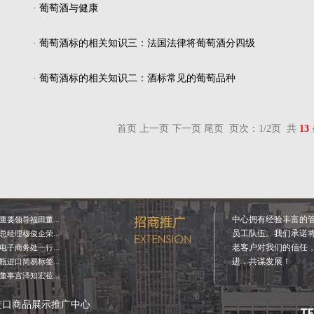
· 葡萄酒与健康
· 葡萄酒标的相关知识三：法国法律将葡萄酒分四级
· 葡萄酒标的相关知识二：酒标常见的葡萄品种
首页 上一页
下一页
尾页
页次：1/2页 共
13
中心拥有经验丰富的
要领导福田董...
员工队伍。我们承诺
经理穆俊企荣...
老客户对我们的信任
子商务处一行...
进，共谋发展！
进口简易标签...
事宫泽知宏莅...
进口商品展示推广中心