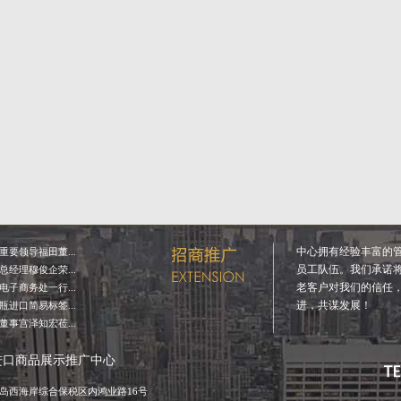
中心拥有经验丰富的
要领导福田董...
员工队伍。我们承诺
经理穆俊企荣...
老客户对我们的信任
子商务处一行...
进，共谋发展！
进口简易标签...
事宫泽知宏莅...
进口商品展示推广中心
岛西海岸综合保税区内鸿业路16号