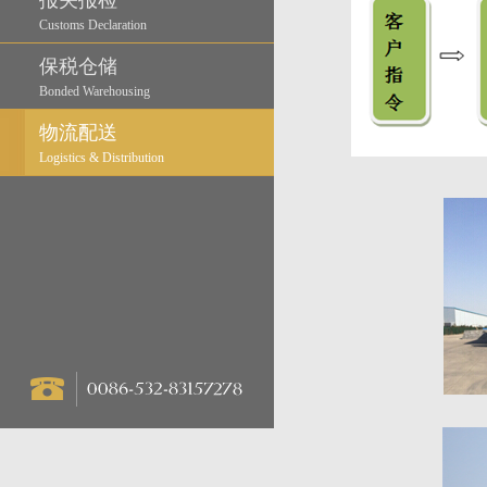
报关报检
Customs Declaration
保税仓储
Bonded Warehousing
物流配送
Logistics & Distribution