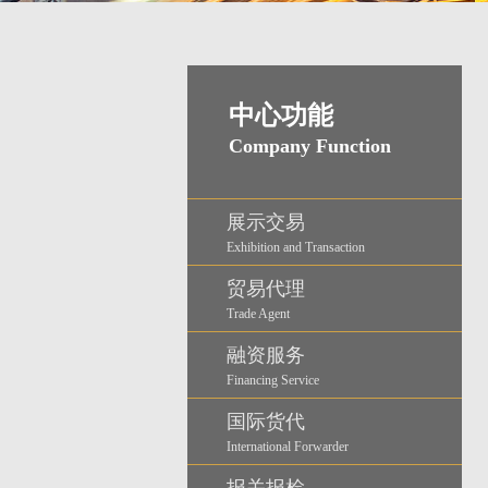
中心功能
Company Function
展示交易
Exhibition and Transaction
贸易代理
Trade Agent
融资服务
Financing Service
国际货代
International Forwarder