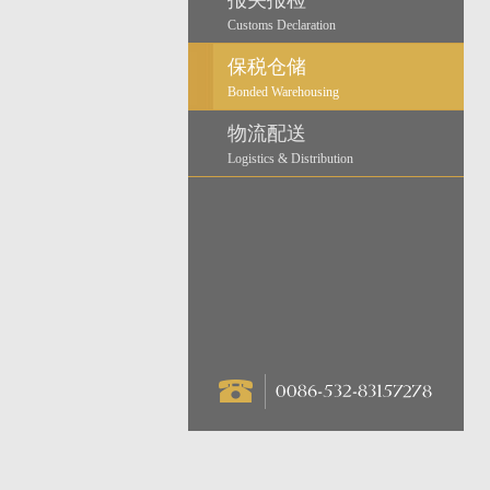
报关报检
Customs Declaration
保税仓储
Bonded Warehousing
物流配送
Logistics & Distribution