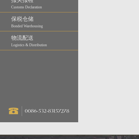
报关报检
Customs Declaration
保税仓储
Bonded Warehousing
物流配送
Logistics & Distribution